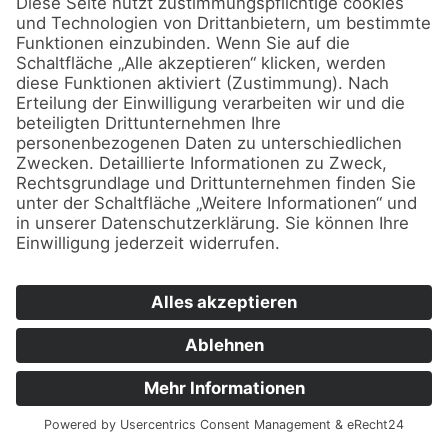
Bereitstellung bestimmter, von Ihnen
erwünschter Funktionen (z. B. für die
Warenkorbfunktion) oder zur Optimierung
der Website (z. B. Cookies zur Messung des
Webpublikums) erforderlich sind
(notwendige Cookies), werden auf Grundlage
von Art. 6 Abs. 1 lit. f DSGVO gespeichert,
sofern keine andere Rechtsgrundlage
angegeben wird. Der Websitebetreiber hat
ein berechtigtes Interesse an der
Speicherung von notwendigen Cookies zur
technisch fehlerfreien und optimierten
Bereitstellung seiner Dienste. Sofern eine
Einwilligung zur Speicherung von Cookies und
vergleichbaren